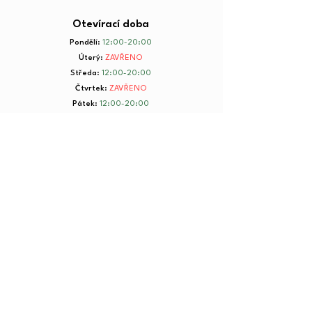
Otevírací doba
Pondělí
:
12:00-20:00
Úterý
:
ZAVŘENO
Středa
:
12:00-20:00
Čtvrtek
:
ZAVŘENO
Pátek
:
12:00-20:00
Sobota
:
8:00-20:00
Neděle
:
8:00-20:00
+ 420 734 801 199
© 2025 by Yorkmut