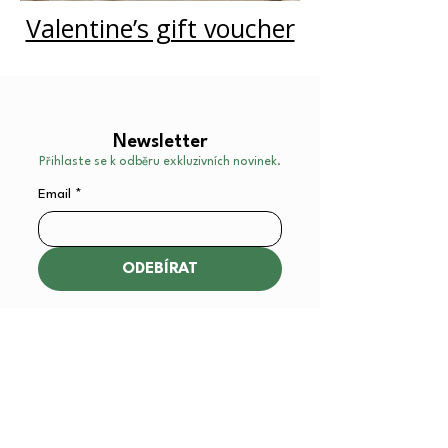
Valentine’s gift voucher
Newsletter
Přihlaste se k odběru exkluzivních novinek.
Email
*
ODEBÍRAT
Kde nás najdete?​
Yorkmut Pets Yoga Prague