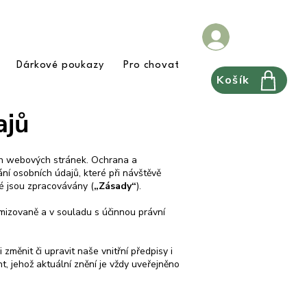
Dárkové poukazy
Pro chovatele
FAQ
Pravidla
Košík
ajů
ich webových stránek. Ochrana a
ní osobních údajů, které při návštěvě
é jsou zpracovávány (
„Zásady“
).
izovaně a v souladu s účinnou právní
měnit či upravit naše vnitřní předpisy i
, jehož aktuální znění je vždy uveřejněno