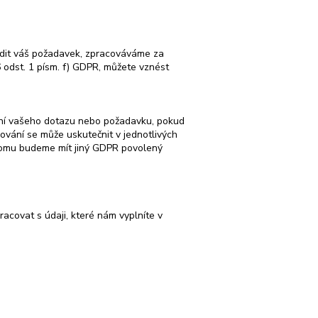
řídit váš požadavek, zpracováváme za
6 odst. 1 písm. f) GDPR, můžete vznést
ání vašeho dotazu nebo požadavku, pokud
ování se může uskutečnit v jednotlivých
 tomu budeme mít jiný GDPR povolený
acovat s údaji, které nám vyplníte v