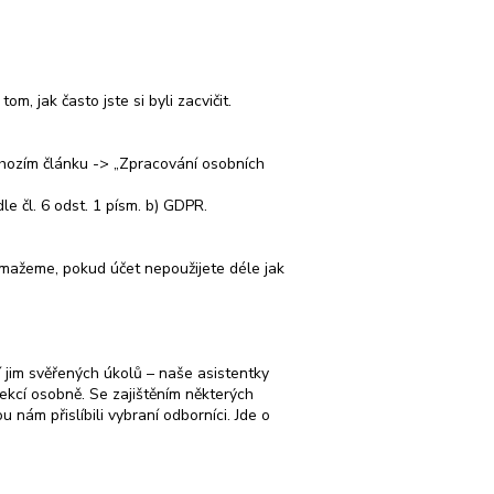
, jak často jste si byli zacvičit.
chozím článku -> „Zpracování osobních
e čl. 6 odst. 1 písm. b) GDPR.
mažeme, pokud účet nepoužijete déle jak
 jim svěřených úkolů – naše asistentky
 lekcí osobně. Se zajištěním některých
nám přislíbili vybraní odborníci. Jde o