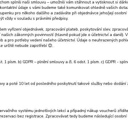
hom splnili naši smlouvu – umožnili vám stáhnout a vytisknout si dárk
es kontaktní údaje s vámi budeme také komunikovat ohledně vašich dota
penku pro někoho dalšího a zadáváte při objednávce jeho/její osobní úd
t vždy v souladu s právními předpisy.
m vyřízení objednávek, zpracování plateb, poskytování slev, zpracov
í našich zákonných povinností (hlavně pokud jde o účetnictví a daně).
teb a pro potřeby vedení našeho účetnictví. Údaje o neuhrazených poh
le určitě nebude zapotřebí 😊.
t. 1 písm. b) GDPR – plnění smlouvy a čl. 6 odst. 1 písm. c) GDPR - spln
vy a poté 10 let od posledního poskytnutí takové služby nebo dodání z
zervačního systému jednotlivých lekcí a případný nákup voucherů zřídíte
 rezervaci bez registrace. Zpracovávat tedy budeme následující osobní 