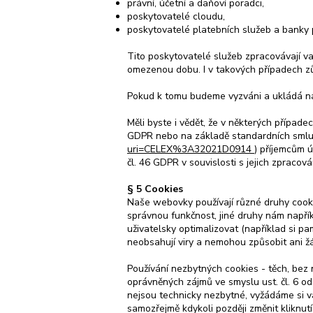
právní, účetní a daňoví poradci,
poskytovatelé cloudu,
poskytovatelé platebních služeb a banky p
Tito poskytovatelé služeb zpracovávají v
omezenou dobu. I v takových případech 
Pokud k tomu budeme vyzváni a ukládá nám
Měli byste i vědět, že v některých případ
GDPR nebo na základě standardních smluv
uri=CELEX%3A32021D0914
) příjemcům ú
čl. 46 GDPR v souvislosti s jejich zpraco
§ 5 Cookies
Naše webovky používají různé druhy cookie
správnou funkčnost, jiné druhy nám napří
uživatelsky optimalizovat (například si p
neobsahují viry a nemohou způsobit ani ž
Používání nezbytných cookies - těch, bez
oprávněných zájmů ve smyslu ust. čl. 6 od
nejsou technicky nezbytné, vyžádáme si v
samozřejmě kdykoli později změnit kliknu