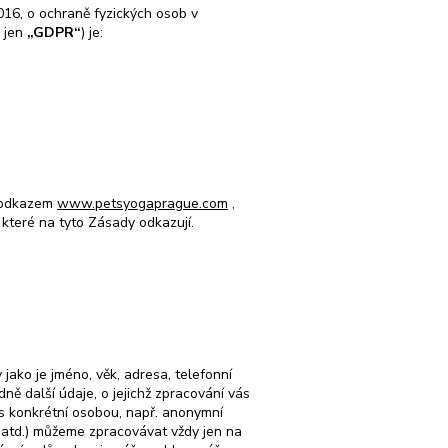
16, o ochraně fyzických osob v
e jen
„GDPR“
) je:
d odkazem
www.petsyogaprague.com
,
 které na tyto Zásady odkazují.
jako je jméno, věk, adresa, telefonní
ně další údaje, o jejichž zpracování vás
 s konkrétní osobou, např. anonymní
s atd.) můžeme zpracovávat vždy jen na