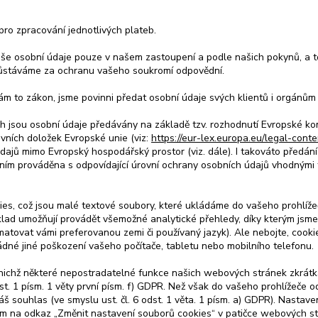
ro zpracování jednotlivých plateb.
aše osobní údaje pouze v našem zastoupení a podle našich pokynů, a 
zůstáváme za ochranu vašeho soukromí odpovědní.
 to zákon, jsme povinni předat osobní údaje svých klientů i orgánům 
ech jsou osobní údaje předávány na základě tzv. rozhodnutí Evropské kom
ních doložek Evropské unie (viz:
https://eur-lex.europa.eu/legal-co
dajů mimo Evropský hospodářský prostor (viz. dále). I takováto předání
váním prováděna s odpovídající úrovní ochrany osobních údajů vhodnými 
s, což jsou malé textové soubory, které ukládáme do vašeho prohlížeče.
klad umožňují provádět všemožné analytické přehledy, díky kterým jsme
amatovat vámi preferovanou zemi či používaný jazyk). Ale nebojte, cook
ádné jiné poškození vašeho počítače, tabletu nebo mobilního telefonu.
 nichž některé nepostradatelné funkce našich webových stránek zkrátka
st. 1 písm. 1 věty první písm. f) GDPR. Než však do vašeho prohlížeče 
áš souhlas (ve smyslu ust. čl. 6 odst. 1 věta. 1 písm. a) GDPR). Nast
tím na odkaz „Změnit nastavení souborů cookies“ v patičce webových st