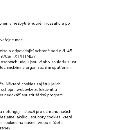
to jen v nezbytně nutném rozsahu a po
veřejné moci.
ise o odpovídající ochraně podle čl. 45
ntent/CS/TXT/HTML/?
 osobních údajů jsou však v souladu s ust.
technickými a organizačními opatřeními.
 Některé cookies zajišťují jejich
 schopni webovky zefektivnit a
ies nedokáží spustit žádný program,
 nefungují - slouží pro ochranu našich
odešleme jakékoli soubory cookies, které
avení cookies na našem webu můžete
ránek.