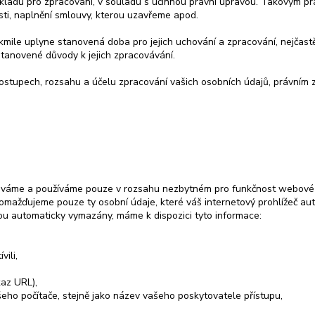
ákladu pro zpracování, v souladu s účinnou právní úpravou. Takovým p
ti, naplnění smlouvy, kterou uzavřeme apod.
le uplyne stanovená doba pro jejich uchování a zpracování, nejčastěji
stanovené důvody k jejich zpracovávání.
ostupech, rozsahu a účelu zpracování vašich osobních údajů, právním 
áváme a používáme pouze v rozsahu nezbytném pro funkčnost webové
romažďujeme pouze ty osobní údaje, které váš internetový prohlížeč au
jsou automaticky vymazány, máme k dispozici tyto informace:
ili,
kaz URL),
eho počítače, stejně jako název vašeho poskytovatele přístupu,