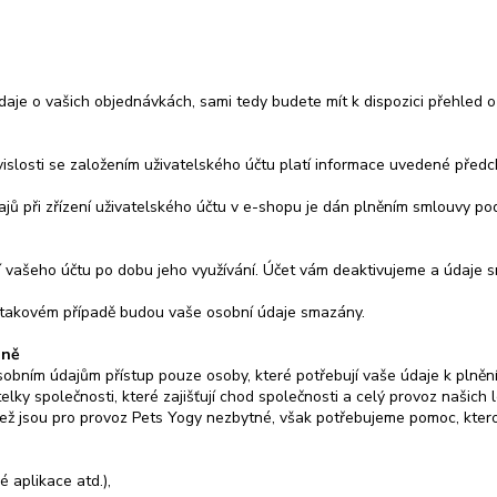
 o vašich objednávkách, sami tedy budete mít k dispozici přehled o tom
vislosti se založením uživatelského účtu platí informace uvedené před
jů při zřízení uživatelského účtu v e-shopu je dán plněním smlouvy podl
 vašeho účtu po dobu jeho využívání. Účet vám deaktivujeme a údaje s
V takovém případě budou vaše osobní údaje smazány.
aně
obním údajům přístup pouze osoby, které potřebují vaše údaje k plnění
telky společnosti, které zajišťují chod společnosti a celý provoz našich
jež jsou pro provoz Pets Yogy nezbytné, však potřebujeme pomoc, kterou 
é aplikace atd.),