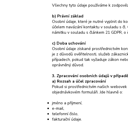
Všechny tyto údaje používáme k zodpověz
b) Právní základ
Osobní údaje, které je nutné vyplnit do 
účelem navázání kontaktu v souladu s čl. 
námitku v souladu s článkem 21 GDPR, o če
c) Doba uchování
Osobní údaje získané prostřednictvím ko
je z důvodů ověřitelnosti, služeb zákazn
případech, pokud tak vyžaduje zákon nebo
oprávněný důvod.
3. Zpracování osobních údajů v případ
a) Rozsah a účel zpracování
Pokud si prostřednictvím našich webovek 
objednávkovém formuláři. Jde hlavně o:
jméno a příjmení,
e-mail,
telefonní číslo,
fakturační údaje.