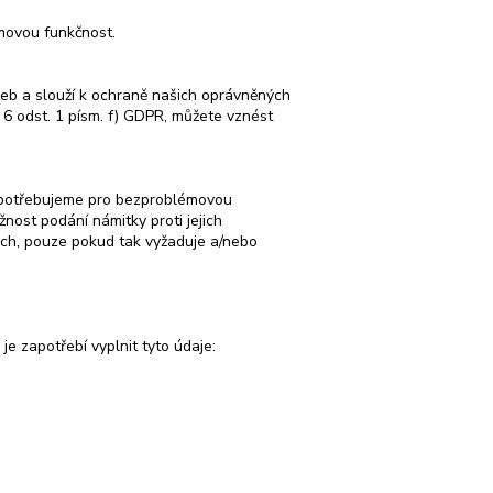
émovou funkčnost.
žeb a slouží k ochraně našich oprávněných
 6 odst. 1 písm. f) GDPR, můžete vznést
ré potřebujeme pro bezproblémovou
ost podání námitky proti jejich
dech, pouze pokud tak vyžaduje a/nebo
je zapotřebí vyplnit tyto údaje: