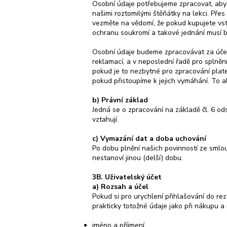
Osobní údaje potřebujeme zpracovat, abyc
našimi roztomilými štěňátky na lekci. Př
vezměte na vědomí, že pokud kupujete vstu
ochranu soukromí a takové jednání musí bý
Osobní údaje budeme zpracovávat za účele
reklamací, a v neposlední řadě pro splněn
pokud je to nezbytné pro zpracování pla
pokud přistoupíme k jejich vymáhání. To a
b) Právní základ
Jedná se o zpracování na základě čl. 6 ods
vztahují.
c) Vymazání dat a doba uchování
Po dobu plnění našich povinností ze smlou
nestanoví jinou (delší) dobu.
3B. Uživatelský účet
a) Rozsah a účel
Pokud si pro urychlení přihlašování do re
prakticky totožné údaje jako při nákupu a
jméno a příjmení,