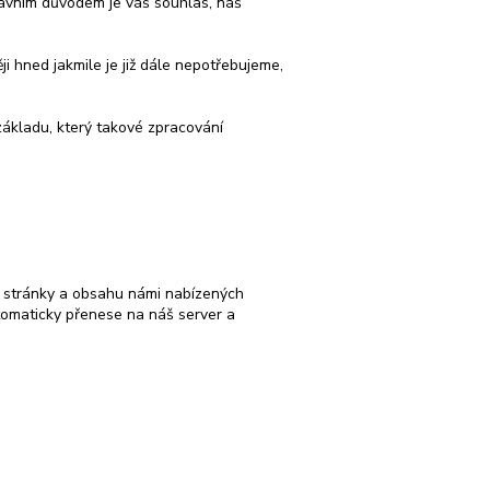
rávním důvodem je váš souhlas, náš
 hned jakmile je již dále nepotřebujeme,
základu, který takové zpracování
 stránky a obsahu námi nabízených
tomaticky přenese na náš server a