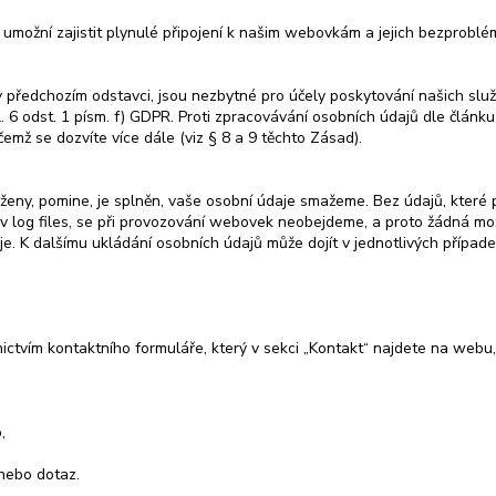
 umožní zajistit plynulé připojení k našim webovkám a jejich bezprobl
v předchozím odstavci, jsou nezbytné pro účely poskytování našich slu
. 6 odst. 1 písm. f) GDPR. Proti zpracovávání osobních údajů dle článku
emž se dozvíte více dále (viz § 8 a 9 těchto Zásad).
uloženy, pomine, je splněn, vaše osobní údaje smažeme. Bez údajů, kte
 log files, se při provozování webovek neobejdeme, a proto žádná možn
je. K dalšímu ukládání osobních údajů může dojít v jednotlivých přípa
ctvím kontaktního formuláře, který v sekci „Kontakt“ najdete na webu, 
,
nebo dotaz.