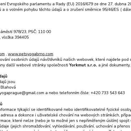
ení Evropského parlamentu a Rady (EU) 2016/679 ze dne 27. dubna 20
ů a o volném pohybu těchto údajů a o zrušení směrnice 95/46/ES ( dál
náměstí 978/23, PSČ: 110 00
C, vložka 394405
com
,
www.petsyogabrno.com
cování osobních údajů návštěvníků našich webovek, které najdete po
chny další webové stránky společnosti
Yorkmut s.r.o.
a jiné dokumenty,
dajů
dajů jsou
 Blahová
syogaprague@gmail.com
a nebo telefonním čísle: +420 733 543 643
jů
ormace týkající se identifikované nebo identifikovatelné fyzické osoby 
P adresa a dokonce i uživatelské chování na webových stránkách, případ
mace, které nelze (nebo je to možné jen s nepřiměřeným úsilím) spojit
údaje (jejich shromažďování, vyhledávání, používání, uchování a přeno