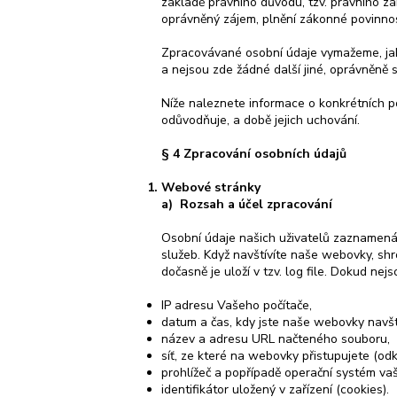
základě právního důvodu, tzv. právního z
oprávněný zájem, plnění zákonné povinnos
Zpracovávané osobní údaje vymažeme, jakmi
a nejsou zde žádné další jiné, oprávněně 
Níže naleznete informace o konkrétních p
odůvodňuje, a době jejich uchování.
§ 4 Zpracování osobních údajů
Webové stránky
a) Rozsah a účel zpracování
Osobní údaje našich uživatelů zaznamen
služeb. Když navštívíte naše webovky, sh
dočasně je uloží v tzv. log file. Dokud ne
IP adresu Vašeho počítače,
datum a čas, kdy jste naše webovky navštív
název a adresu URL načteného souboru,
síť, ze které na webovky přistupujete (od
prohlížeč a popřípadě operační systém vaš
identifikátor uložený v zařízení (cookies).