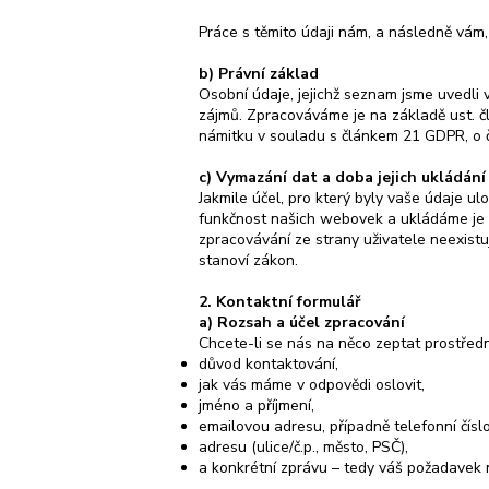
Práce s těmito údaji nám, a následně vám,
b) Právní základ
Osobní údaje, jejichž seznam jsme uvedli 
zájmů. Zpracováváme je na základě ust. čl
námitku v souladu s článkem 21 GDPR, o č
c) Vymazání dat a doba jejich ukládání
Jakmile účel, pro který byly vaše údaje 
funkčnost našich webovek a ukládáme je v
zpracovávání ze strany uživatele neexistu
stanoví zákon.
2. Kontaktní formulář
a) Rozsah a účel zpracování
Chcete-li se nás na něco zeptat prostředni
důvod kontaktování,
jak vás máme v odpovědi oslovit,
jméno a příjmení,
emailovou adresu, případně telefonní číslo
adresu (ulice/č.p., město, PSČ),
a konkrétní zprávu – tedy váš požadavek 