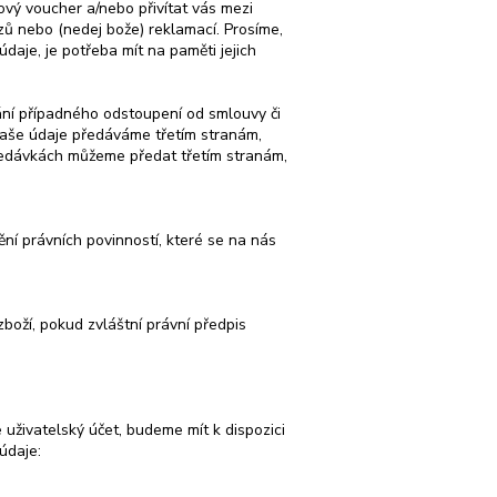
ový voucher a/nebo přivítat vás mezi
zů nebo (nedej bože) reklamací. Prosíme,
aje, je potřeba mít na paměti jejich
ání případného odstoupení od smlouvy či
 Vaše údaje předáváme třetím stranám,
ledávkách můžeme předat třetím stranám,
ění právních povinností, které se na nás
boží, pokud zvláštní právní předpis
 uživatelský účet, budeme mít k dispozici
údaje: