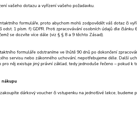
ení vašeho dotazu a vyřízení vašeho požadavku.
kontaktního formuláře, proto abychom mohli zodpovědět váš dotaz či vy
6 odst. 1 písm. f) GDPR. Proti zpracovávání osobních údajů dle článku 
mž se dozvíte více dále (viz § § 8 a 9 těchto Zásad).
ntaktního formuláře odstraníme ve lhůtě 90 dnů po dokončení zpracov
ického servisu nebo zákonného uchování, nepotřebujeme déle. Další uch
 pro něj existuje jiný právní základ, tedy jednoduše řečeno – pokud k
ě nákupu
zakoupíte dárkový voucher či vstupenku na jednotlivé lekce, budeme pr