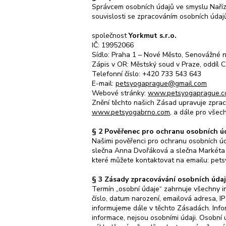
Správcem osobních údajů ve smyslu Naříz
souvislosti se zpracováním osobních údaj
společnost
Yorkmut s.r.o.
IČ: 19952066
Sídlo: Praha 1 – Nové Město, Senovážné 
Zápis v OR: Městský soud v Praze, oddíl 
Telefonní číslo: +420 733 543 643
E-mail:
petsyogaprague@gmail.com
Webové stránky:
www.petsyogaprague.
Znění těchto našich Zásad upravuje zpra
www.petsyogabrno.com
, a dále pro vše
§ 2 Pověřenec pro ochranu osobních ú
Našimi pověřenci pro ochranu osobních ú
slečna Anna Dvořáková a slečna Markéta
které můžete kontaktovat na emailu:
pet
§ 3 Zásady zpracovávání osobních úda
Termín „osobní údaje“ zahrnuje všechny inf
číslo, datum narození, emailová adresa, I
informujeme dále v těchto Zásadách. Infor
informace, nejsou osobními údaji. Osobní 