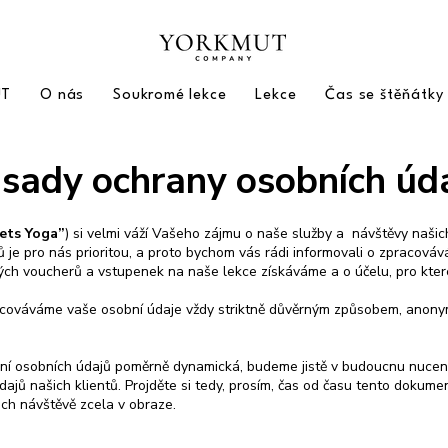
UT
O nás
Soukromé lekce
Lekce
Čas se štěňátky
sady ochrany osobních úd
ets Yoga”
) si velmi váží Vašeho zájmu o naše služby a návštěvy naš
 je pro nás prioritou, a proto bychom vás rádi informovali o zpracovává
ch voucherů a vstupenek na naše lekce získáváme a o účelu, pro kter
acováváme vaše osobní údaje vždy striktně důvěrným způsobem, anonym
vání osobních údajů poměrně dynamická, budeme jistě v budoucnu nuceni z
ů našich klientů. Projděte si tedy, prosím, čas od času tento dokument
ich návštěvě zcela v obraze.