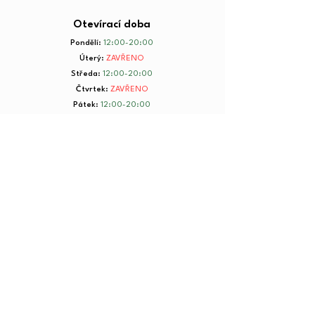
Otevírací doba
Pondělí
:
12:00-20:00
Úterý
:
ZAVŘENO
Středa
:
12:00-20:00
Čtvrtek
:
ZAVŘENO
Pátek
:
12:00-20:00
Sobota
:
8:00-20:00
Neděle
:
8:00-20:00
+ 420 734 801 199
© 2025 by Yorkmut