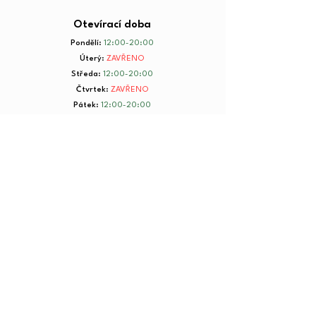
Otevírací doba
Pondělí
:
12:00-20:00
Úterý
:
ZAVŘENO
Středa
:
12:00-20:00
Čtvrtek
:
ZAVŘENO
Pátek
:
12:00-20:00
Sobota
:
8:00-20:00
Neděle
:
8:00-20:00
+ 420 734 801 199
© 2025 by Yorkmut