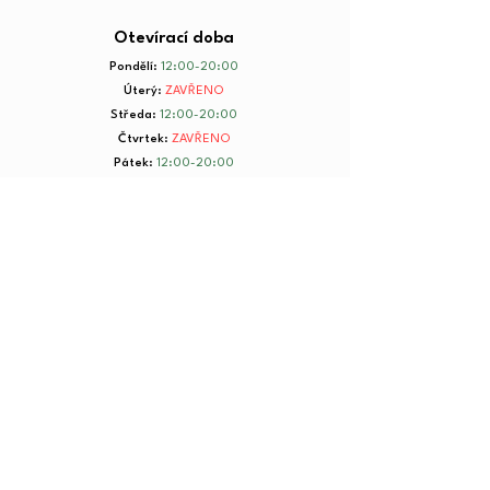
Otevírací doba
Pondělí
:
12:00-20:00
Úterý
:
ZAVŘENO
Středa
:
12:00-20:00
Čtvrtek
:
ZAVŘENO
Pátek
:
12:00-20:00
Sobota
:
8:00-20:00
Neděle
:
8:00-20:00
+ 420 734 801 199
© 2025 by Yorkmut