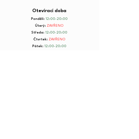
Otevírací doba
Pondělí
:
12:00-20:00
Úterý
:
ZAVŘENO
Středa
:
12:00-20:00
Čtvrtek
:
ZAVŘENO
Pátek
:
12:00-20:00
Sobota
:
8:00-20:00
Neděle
:
8:00-20:00
+ 420 734 801 199
© 2025 by Yorkmut