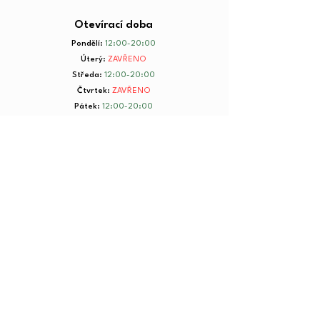
Otevírací doba
Pondělí
:
12:00-20:00
Úterý
:
ZAVŘENO
Středa
:
12:00-20:00
Čtvrtek
:
ZAVŘENO
Pátek
:
12:00-20:00
Sobota
:
8:00-20:00
Neděle
:
8:00-20:00
+ 420 734 801 199
© 2025 by Yorkmut