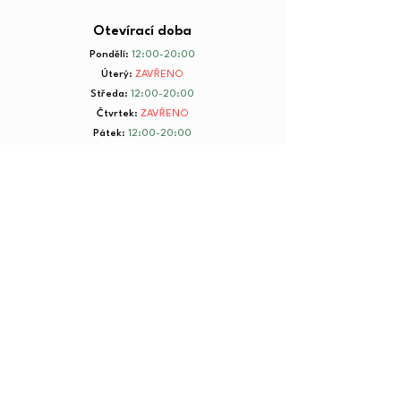
Otevírací doba
Pondělí
:
12:00-20:00
Úterý
:
ZAVŘENO
Středa
:
12:00-20:00
Čtvrtek
:
ZAVŘENO
Pátek
:
12:00-20:00
Sobota
:
8:00-20:00
Neděle
:
8:00-20:00
+ 420 734 801 199
© 2025 by Yorkmut