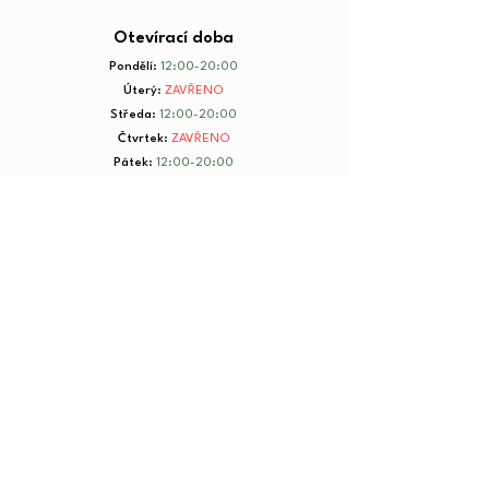
Otevírací doba
Pondělí
:
12:00-20:00
Úterý
:
ZAVŘENO
Středa
:
12:00-20:00
Čtvrtek
:
ZAVŘENO
Pátek
:
12:00-20:00
Sobota
:
8:00-20:00
Neděle
:
8:00-20:00
+ 420 734 801 199
© 2025 by Yorkmut