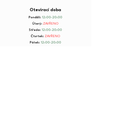
Otevírací doba
Pondělí
:
12:00-20:00
Úterý
:
ZAVŘENO
Středa
:
12:00-20:00
Čtvrtek
:
ZAVŘENO
Pátek
:
12:00-20:00
Sobota
:
8:00-20:00
Neděle
:
8:00-20:00
+ 420 734 801 199
© 2025 by Yorkmut