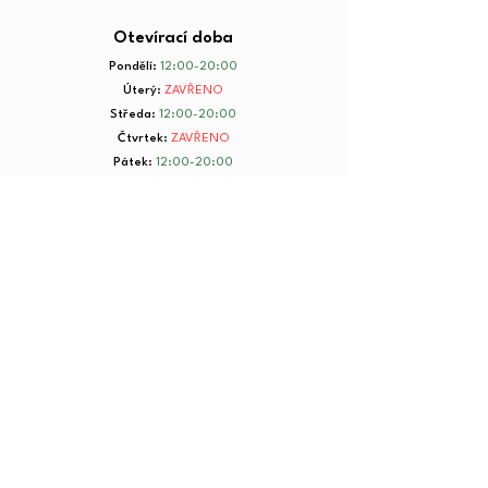
Otevírací doba
Pondělí
:
12:00-20:00
Úterý
:
ZAVŘENO
Středa
:
12:00-20:00
Čtvrtek
:
ZAVŘENO
Pátek
:
12:00-20:00
Sobota
:
8:00-20:00
Neděle
:
8:00-20:00
+ 420 734 801 199
© 2025 by Yorkmut