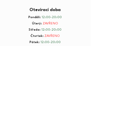
Otevírací doba
Pondělí
:
12:00-20:00
Úterý
:
ZAVŘENO
Středa
:
12:00-20:00
Čtvrtek
:
ZAVŘENO
Pátek
:
12:00-20:00
Sobota
:
8:00-20:00
Neděle
:
8:00-20:00
+ 420 734 801 199
© 2025 by Yorkmut