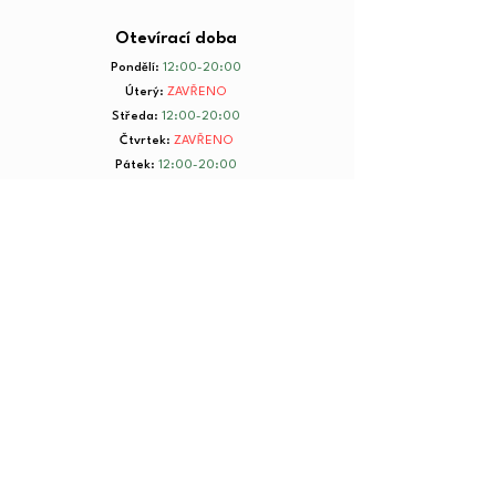
Otevírací doba
Pondělí
:
12:00-20:00
Úterý
:
ZAVŘENO
Středa
:
12:00-20:00
Čtvrtek
:
ZAVŘENO
Pátek
:
12:00-20:00
Sobota
:
8:00-20:00
Neděle
:
8:00-20:00
+ 420 734 801 199
© 2025 by Yorkmut