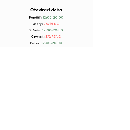
Otevírací doba
Pondělí
:
12:00-20:00
Úterý
:
ZAVŘENO
Středa
:
12:00-20:00
Čtvrtek
:
ZAVŘENO
Pátek
:
12:00-20:00
Sobota
:
8:00-20:00
Neděle
:
8:00-20:00
+ 420 734 801 199
© 2025 by Yorkmut