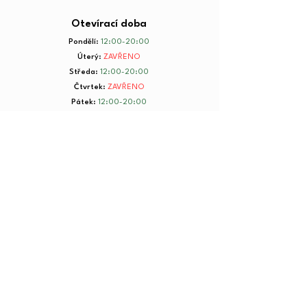
Otevírací doba
Pondělí
:
12:00-20:00
Úterý
:
ZAVŘENO
Středa
:
12:00-20:00
Čtvrtek
:
ZAVŘENO
Pátek
:
12:00-20:00
Sobota
:
8:00-20:00
Neděle
:
8:00-20:00
+ 420 734 801 199
© 2025 by Yorkmut