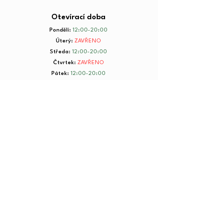
Otevírací doba
Pondělí
:
12:00-20:00
Úterý
:
ZAVŘENO
Středa
:
12:00-20:00
Čtvrtek
:
ZAVŘENO
Pátek
:
12:00-20:00
Sobota
:
8:00-20:00
Neděle
:
8:00-20:00
+ 420 734 801 199
© 2025 by Yorkmut