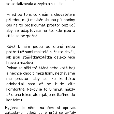
se socializovala a zvykala si na lidi.
Hned po tom, co k nám s chovatelem
přijedou, mají mazlíčci zhruba půl hodiny
čas na to prozkoumat prostor bez lidí,
aby se adaptovala na to, kde jsou a
cítila se bezpečně.
Když k nám jedou po druhé nebo
potřetí už sami majitelé si často chválí,
jak jsou štěňátka/koťátka daleko více
hravá a mazlivá.
Pokud se některé štěně nebo kotě bojí
a nechce chodit mezi lidmi, necháváme
mu prostor, aby se ke kontaktu
odohodlal sám až se bude cítit
komfortně. Někdy je to 5 minut, někdy
až druhá lekce, ale nijak je netlačíme do
kontaktu.
Hygiena je něco, na čem si opravdu
zakládáme, jelikož jde o práci se zvířaty,