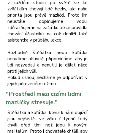
v každém studiu po světě se ke
zvířátkům chovají lidé hezky, ale naše
priorita jsou právě mazlíčci. Proto jim
neustále doplňujeme vodu,
zdůrazňujeme na začátku lekce pravidla
chování účastníků, na což dohlíží také
asistentka v průběhu lekce.
Rozhodně štěňátka nebo koťátka
nenutíme aktivitě, připomínáme, aby je
lidi nezvedali a nenutili je dělat něco
proti jejich vůli.
Pokud usnou, necháme je odpočívat v
jejich přirozeném režimu.
"Prostředí mezi cizími lidmi
mazlíčky stresuje."
Štěňátka a koťátka, která k nám dojíždí
jsou nejčastěji ve věku 7 týdnů tedy
chvíli před tím, než jdou k novým
majitelům. Proto i chovatelé chtějí, aby