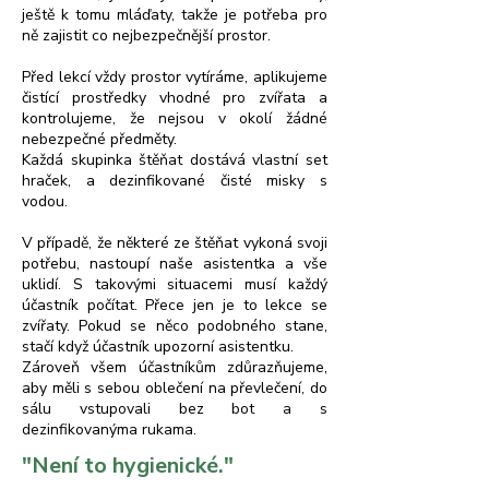
ještě k tomu mláďaty, takže je potřeba pro
ně zajistit co nejbezpečnější prostor.
Před lekcí vždy prostor vytíráme, aplikujeme
čistící prostředky vhodné pro zvířata a
kontrolujeme, že nejsou v okolí žádné
nebezpečné předměty.
Každá skupinka štěňat dostává vlastní set
hraček, a dezinfikované čisté misky s
vodou.
V případě, že některé ze štěňat vykoná svoji
potřebu, nastoupí naše asistentka a vše
uklidí. S takovými situacemi musí každý
účastník počítat. Přece jen je to lekce se
zvířaty. Pokud se něco podobného stane,
stačí když účastník upozorní asistentku.
Zároveň všem účastníkům zdůrazňujeme,
aby měli s sebou oblečení na převlečení, do
sálu vstupovali bez bot a s
dezinfikovanýma rukama.
"Není to hygienické."