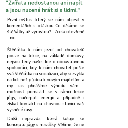
"Zvířata nedostanou ani napít
a jsou nucená hrát si s lidmi."
První mýtus, který se nám objevil v
komentářích s otázkou Co děláme se
štěňátky až vyrostou?... Zcela otevřeně
- nic.
Štěňátka k nám jezdí od chovatelů
pouze na lekce, na základě domluvy,
nejsou tedy naše. Jde o oboustrannou
spolupráci, kdy k nám chovatel pošle
svá štěňátka na socializaci, aby si zvykla
na lidi, než půjdou k novým majitelům a
my zas přinášíme výhodu vám -
možnost pomazlit se v rámci lekce
jógy, načerpat energii a případně i
získat kontakt na chovnou stanici vaší
vysněné rasy.
Další nepravda, která koluje ke
konceptu jógy s mazlíčky. Věříme, že ne