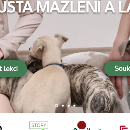
USTA MAZLENÍ A L
Souk
 lekci