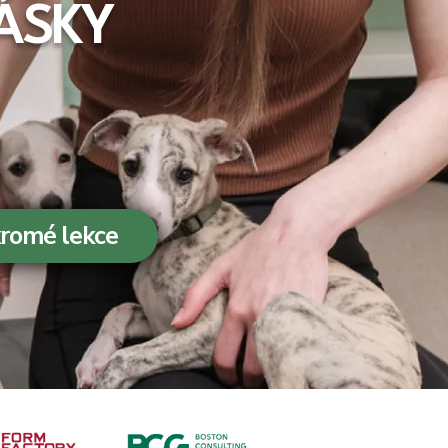
ÁSKY
romé lekce