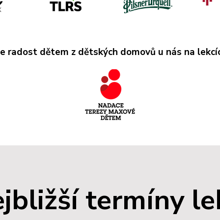
me radost dětem z dětských domovů
u nás na lekcí
jbližší termíny le