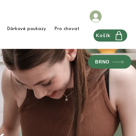
Dárkové poukazy
Pro chovatele
FAQ
Pravidla
Košík
BRNO