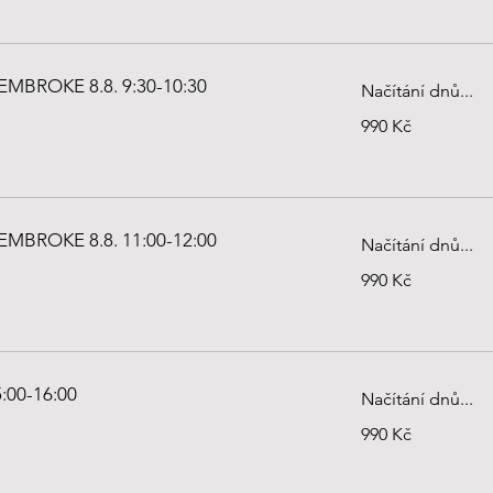
MBROKE 8.8. 9:30-10:30
Načítání dnů...
990
990 Kč
českých
korun
MBROKE 8.8. 11:00-12:00
Načítání dnů...
990
990 Kč
českých
korun
5:00-16:00
Načítání dnů...
990
990 Kč
českých
korun