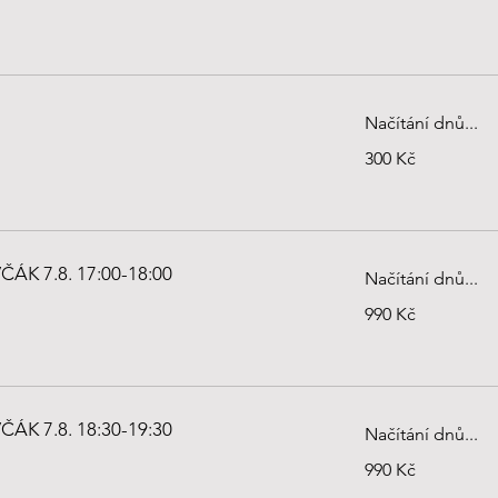
Načítání dnů...
300
300 Kč
českých
korun
K 7.8. 17:00-18:00
Načítání dnů...
990
990 Kč
českých
korun
K 7.8. 18:30-19:30
Načítání dnů...
990
990 Kč
českých
korun