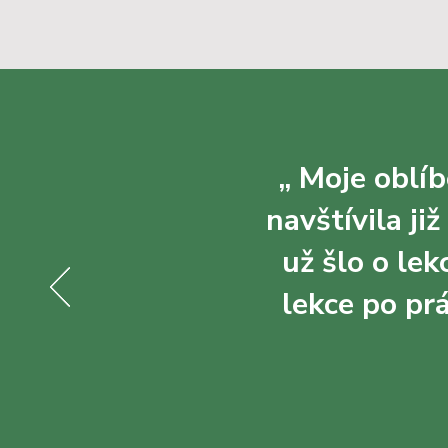
„ Moje oblíb
navštívila ji
už šlo o le
lekce po prá