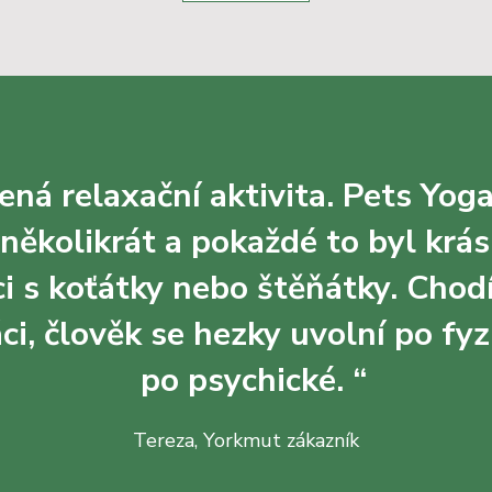
ená relaxační aktivita. Pets Yo
ž několikrát a pokaždé to byl krás
kci s koťátky nebo štěňátky. Chod
ci, člověk se hezky uvolní po fyz
po psychické. “
Tereza, Yorkmut zákazník