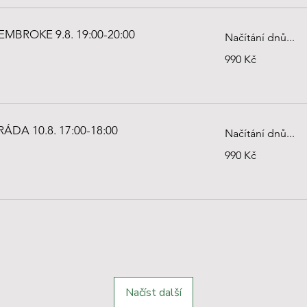
MBROKE 9.8. 19:00-20:00
Načítání dnů...
990
990 Kč
českých
korun
DA 10.8. 17:00-18:00
Načítání dnů...
990
990 Kč
českých
korun
Načíst další