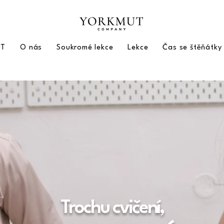
UT
O nás
Soukromé lekce
Lekce
Čas se štěňátky
Trochu cvičení,